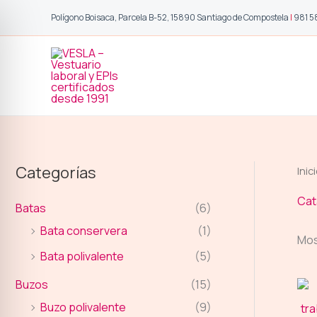
Ir
Polígono Boisaca, Parcela B-52, 15890 Santiago de Compostela
|
981 5
al
contenido
Categorías
Inic
Cat
Batas
(6)
Bata conservera
(1)
Mos
Bata polivalente
(5)
Buzos
(15)
Buzo polivalente
(9)