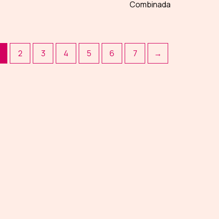
Combinada
2
3
4
5
6
7
→