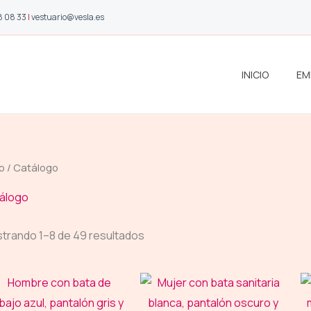
8 08 33
|
vestuario@vesla.es
INICIO
EM
io
/ Catálogo
álogo
trando 1–8 de 49 resultados