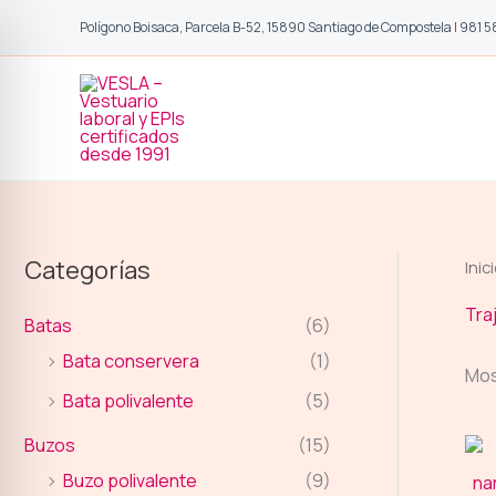
Ir
Polígono Boisaca, Parcela B-52, 15890 Santiago de Compostela
|
981 5
al
contenido
Categorías
Inic
Tra
Batas
(6)
Bata conservera
(1)
Mos
Bata polivalente
(5)
Buzos
(15)
Buzo polivalente
(9)