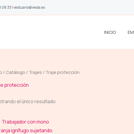
8 08 33
|
vestuario@vesla.es
INICIO
EM
io
/
Catálogo
/
Trajes
/ Traje protección
je protección
trando el único resultado