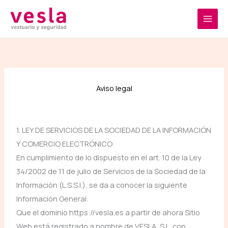
Ir
al
contenido
Aviso legal
1. LEY DE SERVICIOS DE LA SOCIEDAD DE LA INFORMACIÓN
Y COMERCIO ELECTRÓNICO
En cumplimiento de lo dispuesto en el art. 10 de la Ley
34/2002 de 11 de julio de Servicios de la Sociedad de la
Información (L.S.S.I.), se da a conocer la siguiente
Información General:
Que el dominio https://vesla.es a partir de ahora Sitio
Web está registrado a nombre de VESLA, S.L. con