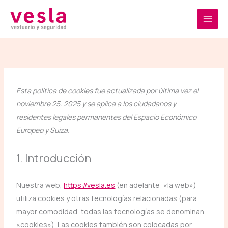
Ir
al
contenido
Consent
Consent
Consent
Consent
Consent
Consent
Consent
Consent
Consent
Esta política de cookies fue actualizada por última vez el
to
to
to
to
to
to
to
to
to
noviembre 25, 2025 y se aplica a los ciudadanos y
service
service
service
service
service
service
service
service
service
residentes legales permanentes del Espacio Económico
elementor
woocommerc
wordpress
sourcebuster-
mixpanel
google-
google-
google-
varios
Europeo y Suiza.
js
fonts
recaptcha
maps
1. Introducción
Nuestra web,
https://vesla.es
(en adelante: «la web»)
utiliza cookies y otras tecnologías relacionadas (para
mayor comodidad, todas las tecnologías se denominan
«cookies»). Las cookies también son colocadas por