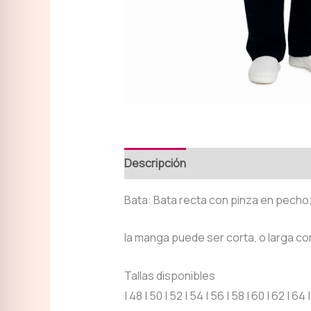
Descripción
Bata: Bata recta con pinza en pecho; c
la manga puede ser corta, o larga co
Tallas disponibles
| 48 | 50 | 52 | 54 | 56 | 58 | 60 | 62 | 6