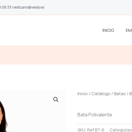
8 08 33
|
vestuario@vesla.es
INICIO
EM
Inicio
/
Catálogo
/
Batas
/
B
Bata Polivalente
SKU:
Ref BT-6
Categorías