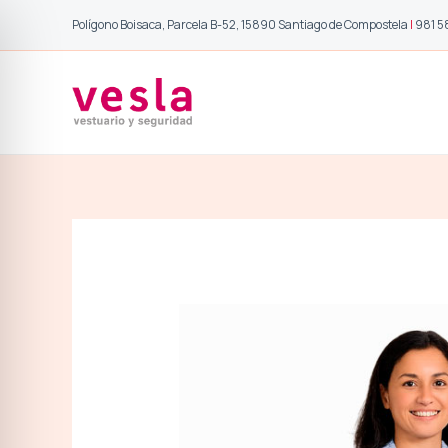
Ir
Polígono Boisaca, Parcela B-52, 15890 Santiago de Compostela
|
981 5
al
contenido