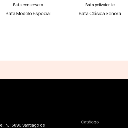
Bata conservera
Bata polivalente
Bata Modelo Especial
Bata Clásica Señora
Enlaces rápidos
Catálogo
jel, 4, 15890 Santiago de