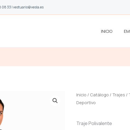
8 08 33
|
vestuario@vesla.es
INICIO
EM
Inicio
/
Catálogo
/
Trajes
/
Deportivo
Traje Polivalente