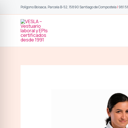
Ir
Polígono Boisaca, Parcela B-52, 15890 Santiago de Compostela
|
981 5
al
contenido