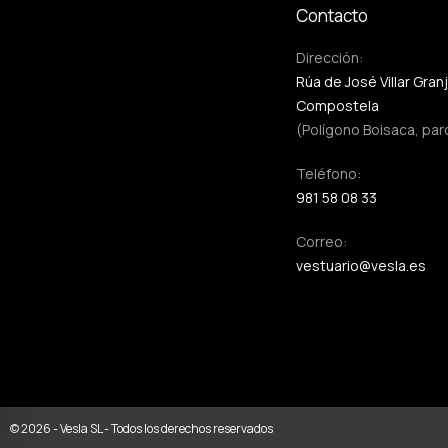
Contacto
Dirección:
Rúa de José Villar Gran
Compostela
(Polígono Boisaca, par
Teléfono:
981 58 08 33
Correo:
vestuario@vesla.es
© 2026 - Vesla SL - Todos los derechos reservados